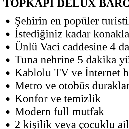
TOPKAPI DELÜX BAR
Şehirin en popüler turis
İstediğiniz kadar konakl
Ünlü Vaci caddesine 4 d
Tuna nehrine 5 dakika y
Kablolu TV ve İnternet h
Metro ve otobüs durakla
Konfor ve temizlik
Modern full mutfak
2 kişilik veya çocuklu ail