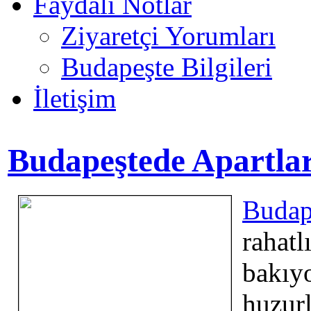
Faydalı Notlar
Ziyaretçi Yorumları
Budapeşte Bilgileri
İletişim
Budapeştede Apartla
Budap
rahat
bakıy
huzurl