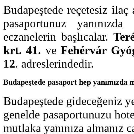
Budapeştede reçetesiz ilaç
pasaportunuz yanınızda
eczanelerin başlıcalar.
Ter
krt. 41.
ve
Fehérvár Gyóg
12
. adreslerindedir.
Budapeştede pasaport hep yanımızda m
Budapeştede gideceğeniz yer
genelde pasaportunuzu hotel
mutlaka yanınıza almanız ca