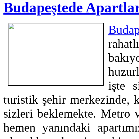
Budapeştede Apartla
Budap
rahat
bakıy
huzurl
işte 
turistik şehir merkezinde, 
sizleri beklemekte. Metro 
hemen yanındaki apartımız