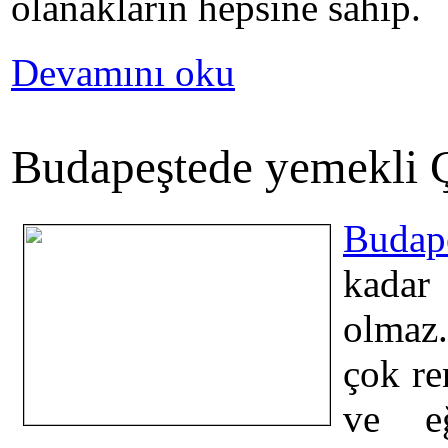
olanakların hepsine sahip.
Devamını oku
Budapeştede yemekli Ç
Buda
kadar 
olmaz
çok re
ve eğ