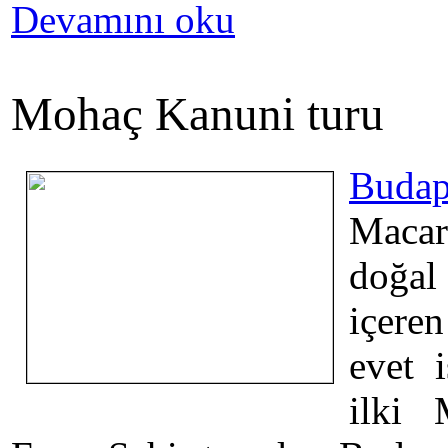
Devamını oku
Mohaç Kanuni turu
Budap
Macar
doğal 
içere
evet 
ilki 